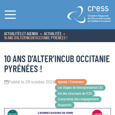
Menu
ACTUALITÉS ET AGENDA
ACTUALITÉS
ACCUEIL
10 ANS D’ALTER’INCUB OCCITANIE PYRÉNÉES !
10 ANS D’ALTER’INCUB OCCITANIE
PYRÉNÉES !
Publié le 29 octobre 2024
Agenda / Événement
Les étapes de l’entrepreneuriat ESS
Vie des structures de l’ESS
Ecosystème d’accompagnement
Dispositifs