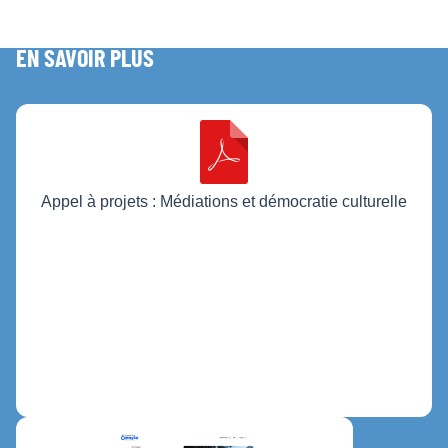
EN SAVOIR PLUS
Appel à projets : Médiations et démocratie culturelle
Encourager l’initiative citoyenne dans des projets
culturels et
artistiques en milieu rural, en développant de
nouvelles
alliances territoriales.
Crédits :
Fondation Daniel & Nina Carasso