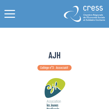
Menu
AJH
Collège n°3 : Associatif 