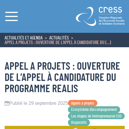
Menu
ACTUALITÉS ET AGENDA
ACTUALITÉS
ACCUEIL
APPEL A PROJETS : OUVERTURE DE L’APPEL À CANDIDATURE DU (…)
APPEL A PROJETS : OUVERTURE
DE L’APPEL À CANDIDATURE DU
PROGRAMME REALIS
Publié le 29 septembre 2025
Appels à projets
Ecosystème d’accompagnement
Les étapes de l’entrepreneuriat ESS
Dispositifs