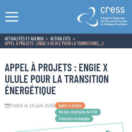
Menu
ACTUALITÉS ET AGENDA
ACTUALITÉS
ACCUEIL
APPEL À PROJETS : ENGIE X ULULE POUR LA TRANSITION (…)
APPEL À PROJETS : ENGIE X
ULULE POUR LA TRANSITION
ÉNERGÉTIQUE
Publié le 16 juin 2026
Appels à projets
Vie des structures de l’ESS
Transition écologique