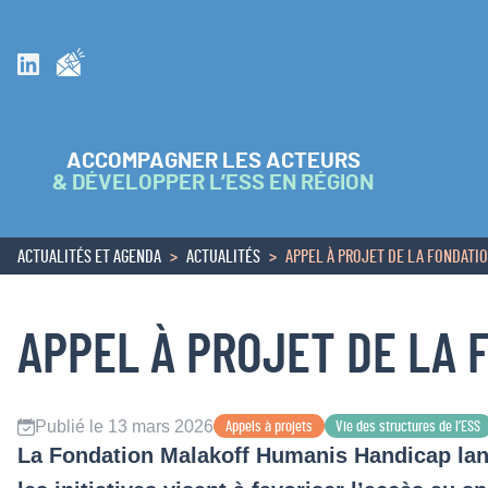
Inscrivez vous à la newsletter
Suivez nous sur Linkedin
ACCOMPAGNER LES ACTEURS
& DÉVELOPPER L’ESS EN RÉGION
ACTUALITÉS ET AGENDA
ACTUALITÉS
APPEL À PROJET DE LA FONDATI
ACCUEIL
APPEL À PROJET DE LA
Publié le 13 mars 2026
Appels à projets
Vie des structures de l’ESS
La Fondation Malakoff Humanis Handicap lanc