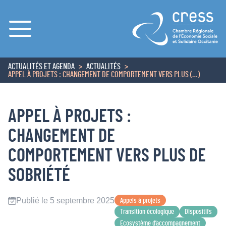
Menu
ACTUALITÉS ET AGENDA
ACTUALITÉS
ACCUEIL
APPEL À PROJETS : CHANGEMENT DE COMPORTEMENT VERS PLUS (…)
APPEL À PROJETS :
CHANGEMENT DE
COMPORTEMENT VERS PLUS DE
SOBRIÉTÉ
Publié le 5 septembre 2025
Appels à projets
Transition écologique
Dispositifs
Ecosystème d’accompagnement