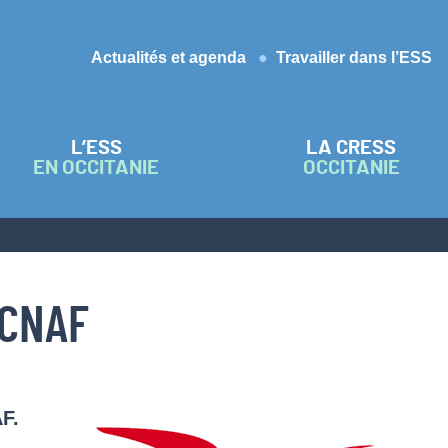
Actualités et agenda
Travailler dans l’ESS
L’ESS
LA CRESS
EN OCCITANIE
OCCITANIE
 CNAF
F.