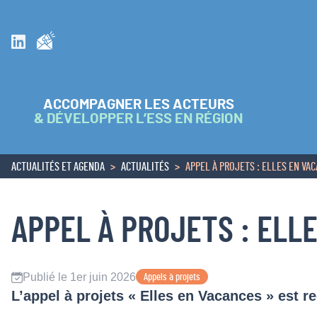
Inscrivez vous à la newsletter
Suivez nous sur Linkedin
ACCOMPAGNER LES ACTEURS
& DÉVELOPPER L’ESS EN RÉGION
ACTUALITÉS ET AGENDA
ACTUALITÉS
APPEL À PROJETS : ELLES EN VAC
ACCUEIL
APPEL À PROJETS : ELL
Publié le 1er juin 2026
Appels à projets
L’appel à projets « Elles en Vacances » est r