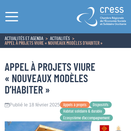
Menu
ACTUALITÉS ET AGENDA
ACTUALITÉS
ACCUEIL
APPEL À PROJETS VIURE « NOUVEAUX MODÈLES D’HABITER »
APPEL À PROJETS VIURE
« NOUVEAUX MODÈLES
D’HABITER »
Publié le 18 février 2025
Appels à projets
Dispositifs
Habitat solidaire & durable
Ecosystème d’accompagnement