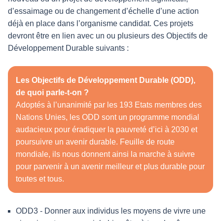
d’essaimage ou de changement d’échelle d’une action
déjà en place dans l’organisme candidat. Ces projets
devront être en lien avec un ou plusieurs des Objectifs de
Développement Durable suivants :
Les Objectifs de Développement Durable (ODD),
de quoi parle-t-on ?
Adoptés à l’unanimité par les 193 Etats membres des
Nations Unies, les ODD sont un programme mondial
audacieux pour éradiquer la pauvreté d’ici à 2030 et
poursuivre un avenir durable. Feuille de route
mondiale, ils nous donnent ainsi la marche à suivre
pour parvenir à un avenir meilleur et plus durable pour
toutes et tous.
ODD3 - Donner aux individus les moyens de vivre une