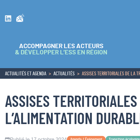
Inscrivez vous à la newsletter
Suivez nous sur Linkedin
ACCOMPAGNER LES ACTEURS
& DÉVELOPPER L’ESS EN RÉGION
ACTUALITÉS ET AGENDA
ACTUALITÉS
ASSISES TERRITORIALES DE LA T
ACCUEIL
ASSISES TERRITORIALES
L’ALIMENTATION DURABL
Publié le 17 octobre 2024
Agenda / Événement
Transition écologiq