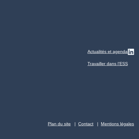
Actualités et agenda
Su
Travailler dans l’ESS
Plan du site
Contact
Mentions légales