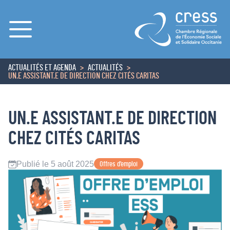
Menu
ACTUALITÉS ET AGENDA
ACTUALITÉS
ACCUEIL
UN.E ASSISTANT.E DE DIRECTION CHEZ CITÉS CARITAS
UN.E ASSISTANT.E DE DIRECTION
CHEZ CITÉS CARITAS
Publié le 5 août 2025
Offres d’emploi