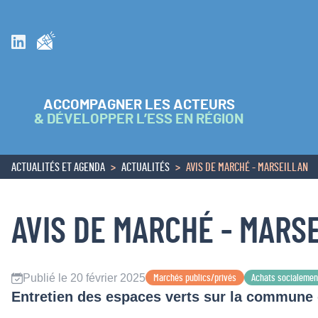
Inscrivez vous à la newsletter
Suivez nous sur Linkedin
ACCOMPAGNER LES ACTEURS
& DÉVELOPPER L’ESS EN RÉGION
ACTUALITÉS ET AGENDA
ACTUALITÉS
AVIS DE MARCHÉ - MARSEILLAN
ACCUEIL
AVIS DE MARCHÉ - MARS
Publié le 20 février 2025
Marchés publics/privés
Achats socialemen
Entretien des espaces verts sur la commune 