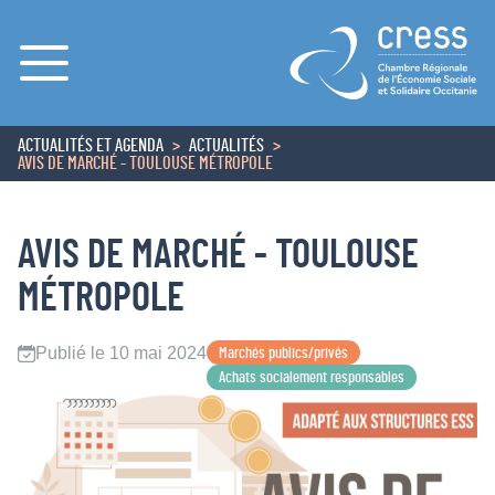
Menu
ACTUALITÉS ET AGENDA
ACTUALITÉS
ACCUEIL
AVIS DE MARCHÉ - TOULOUSE MÉTROPOLE
AVIS DE MARCHÉ - TOULOUSE
MÉTROPOLE
Publié le 10 mai 2024
Marchés publics/privés
Achats socialement responsables