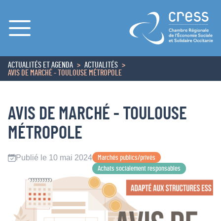
Menu
ACTUALITÉS ET AGENDA
ACTUALITÉS
ACCUEIL
AVIS DE MARCHÉ - TOULOUSE MÉTROPOLE
AVIS DE MARCHÉ - TOULOUSE
MÉTROPOLE
Publié le 10 mai 2024
Marchés publics/privés
Achats socialement responsables