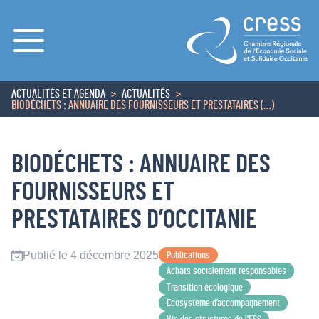
Menu
ACTUALITÉS ET AGENDA
ACTUALITÉS
ACCUEIL
BIODÉCHETS : ANNUAIRE DES FOURNISSEURS ET PRESTATAIRES (…)
BIODÉCHETS : ANNUAIRE DES
FOURNISSEURS ET
PRESTATAIRES D’OCCITANIE
Publié le 4 décembre 2025
Publications
Achats socialement responsables
Transition écologique
Ecosystème d’accompagnement