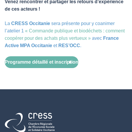
Venez rencontrer et partager les retours d’expérience
de ces acteurs !
La
CRESS Occitanie
sera présente pour y coanimer
l’atelier 1
« Commande publique et biodéchets : comment
coopérer pour des achats plus vertueux »
avec
France
Active MPA Occitanie
et
RES’OCC
.
Programme détaillé et inscription
Retour à l'accueil