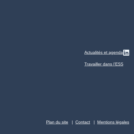
Actualités et agenda
Su
Travailler dans l’ESS
Plan du site
Contact
Mentions légales