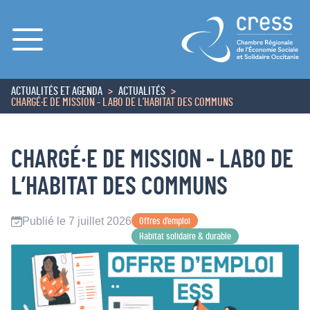
Menu
ACTUALITÉS ET AGENDA
ACTUALITÉS
ACCUEIL
CHARGÉ·E DE MISSION - LABO DE L’HABITAT DES COMMUNS
CHARGÉ·E DE MISSION - LABO DE
L’HABITAT DES COMMUNS
Publié le 7 juillet 2026
Offres d’emploi
Habitat solidaire & durable