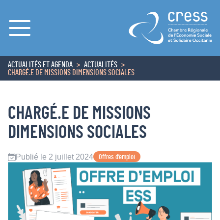
Menu
ACTUALITÉS ET AGENDA
ACTUALITÉS
ACCUEIL
CHARGÉ.E DE MISSIONS DIMENSIONS SOCIALES
CHARGÉ.E DE MISSIONS
DIMENSIONS SOCIALES
Publié le 2 juillet 2024
Offres d’emploi