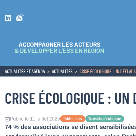
Inscrivez vous à la newsletter
Suivez nous sur Linkedin
ACCOMPAGNER LES ACTEURS
& DÉVELOPPER L’ESS EN RÉGION
ACTUALITÉS ET AGENDA
ACTUALITÉS
CRISE ÉCOLOGIQUE : UN DÉFI AUSS
ACCUEIL
CRISE ÉCOLOGIQUE : UN D
Publié le 11 juillet 2025
Publications
Transition écologique
74 % des associations se disent sensibilisé