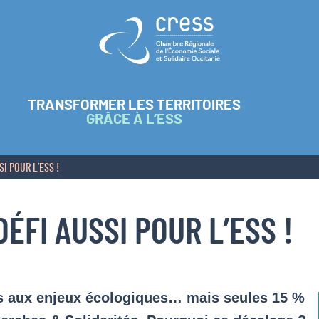
Retour à l'accueil
TRANSFORMER LES TERRITOIRES
GRÂCE À L’ESS
I POUR L’ESS !
ÉFI AUSSI POUR L’ESS !
es aux enjeux écologiques… mais seules 15 %