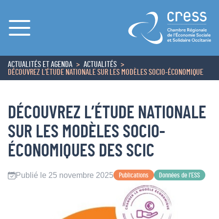
Menu
ACTUALITÉS ET AGENDA
ACTUALITÉS
ACCUEIL
DÉCOUVREZ L’ÉTUDE NATIONALE SUR LES MODÈLES SOCIO-ÉCONOMIQUE
DÉCOUVREZ L’ÉTUDE NATIONALE
SUR LES MODÈLES SOCIO-
ÉCONOMIQUES DES SCIC
Publié le 25 novembre 2025
Publications
Données de l’ESS