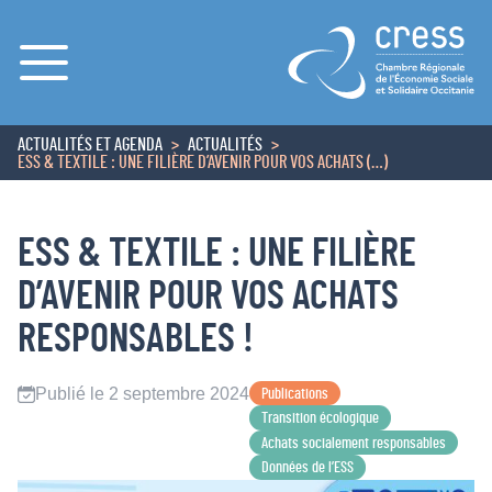
Menu
ACTUALITÉS ET AGENDA
ACTUALITÉS
ACCUEIL
ESS & TEXTILE : UNE FILIÈRE D’AVENIR POUR VOS ACHATS (…)
ESS & TEXTILE : UNE FILIÈRE
D’AVENIR POUR VOS ACHATS
RESPONSABLES !
Publié le 2 septembre 2024
Publications
Transition écologique
Achats socialement responsables
Données de l’ESS