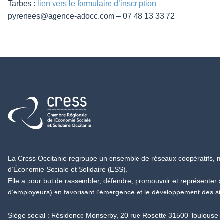
Tarbes :
lien vers le formulaire d’inscription
pyrenees@agence-adocc.com – 07 48 13 33 72
Retour à l'accueil
La Cress Occitanie regroupe un ensemble de réseaux coopératifs, mu
d’Économie Sociale et Solidaire (ESS).
Elle a pour but de rassembler, défendre, promouvoir et représenter
d’employeurs) en favorisant l’émergence et le développement des s
Siège social : Résidence Monserby, 20 rue Rosette 31500 Toulouse