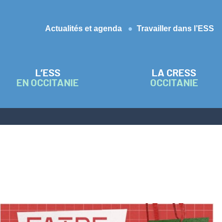
Actualités et agenda
Travailler dans l’ESS
L’ESS
LA CRESS
EN OCCITANIE
OCCITANIE