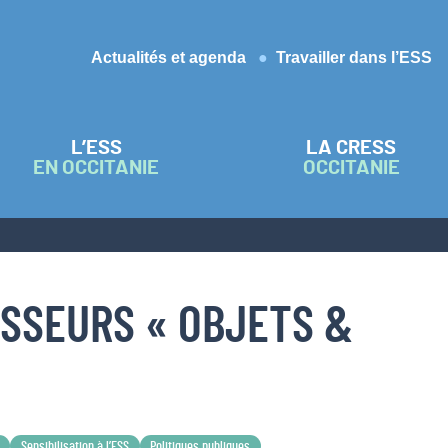
Actualités et agenda
Travailler dans l’ESS
L’ESS
LA CRESS
EN OCCITANIE
OCCITANIE
ISSEURS « OBJETS &
Sensibilisation à l’ESS
Politiques publiques