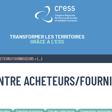
Retour à l'accueil
TRANSFORMER LES TERRITOIRES
GRÂCE À L’ESS
CHETEURS/FOURNISSEURS « (…)
ONTRE ACHETEURS/FOURN
onsables
Transition écologique
Club des collectivités
Coopérations territoriales