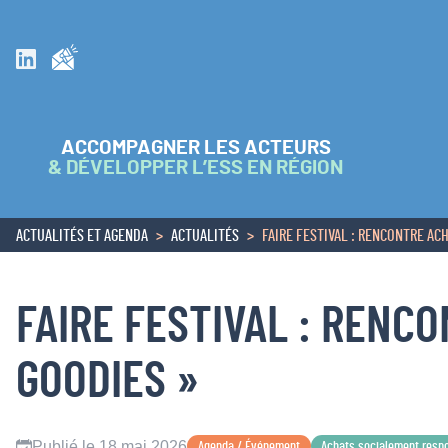
Inscrivez vous à la newsletter
Suivez nous sur Linkedin
ACCOMPAGNER LES ACTEURS
& DÉVELOPPER L’ESS EN RÉGION
ACTUALITÉS ET AGENDA
ACTUALITÉS
FAIRE FESTIVAL : RENCONTRE A
ACCUEIL
FAIRE FESTIVAL : RENC
GOODIES »
Publié le 18 mai 2026
Agenda / Événement
Achats socialement resp