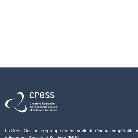
Retour à l'accueil
La Cress Occitanie regroupe un ensemble de réseaux coopératifs, mu
d’Économie Sociale et Solidaire (ESS).