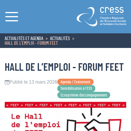
Menu
ACTUALITÉS ET AGENDA
ACTUALITÉS
ACCUEIL
HALL DE L’EMPLOI - FORUM FEET
HALL DE L’EMPLOI - FORUM FEET
Publié le 13 mars 2026
Agenda / Événement
Sensibilisation à l’ESS
Ecosystème d’accompagnement