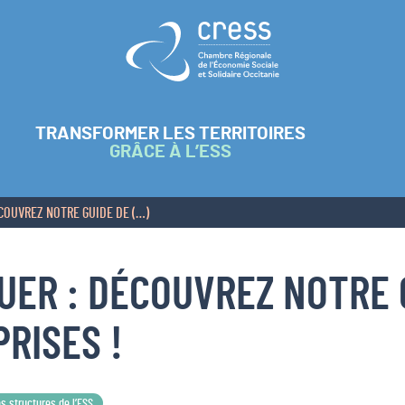
Retour à l'accueil
TRANSFORMER LES TERRITOIRES
GRÂCE À L’ESS
ÉCOUVREZ NOTRE GUIDE DE (…)
QUER : DÉCOUVREZ NOTRE 
RISES !
s structures de l’ESS