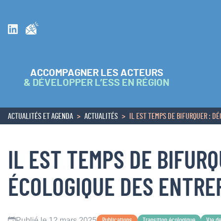
Inscrivez vous à la newsletter
Suivez nous sur Linkedin
ACCOMPAGNER LES ACTEURS
& DÉVELOPPER L’ESS EN RÉGION
ACTUALITÉS ET AGENDA
ACTUALITÉS
IL EST TEMPS DE BIFURQUER : D
ACCUEIL
IL EST TEMPS DE BIFUR
ÉCOLOGIQUE DES ENTREP
Publié le 12 mars 2025
Publications
Transition écologique
Vie de