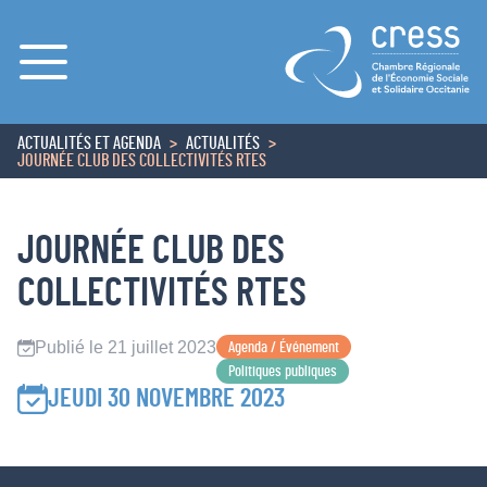
Menu
ACTUALITÉS ET AGENDA
ACTUALITÉS
ACCUEIL
JOURNÉE CLUB DES COLLECTIVITÉS RTES
JOURNÉE CLUB DES
COLLECTIVITÉS RTES
Publié le 21 juillet 2023
Agenda / Événement
Politiques publiques
JEUDI 30 NOVEMBRE 2023