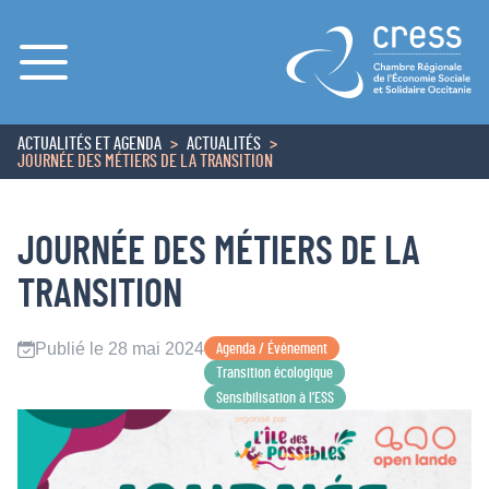
Menu
ACTUALITÉS ET AGENDA
ACTUALITÉS
ACCUEIL
JOURNÉE DES MÉTIERS DE LA TRANSITION
JOURNÉE DES MÉTIERS DE LA
TRANSITION
Publié le 28 mai 2024
Agenda / Événement
Transition écologique
Sensibilisation à l’ESS