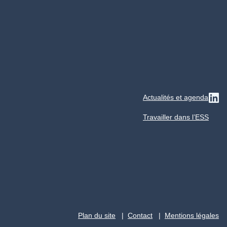
Actualités et agenda
Su
Travailler dans l’ESS
Plan du site
Contact
Mentions légales