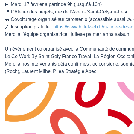
📅 Mardi 17 février à partir de 9h (jusqu’à 13h)
📍 L’Atelier des projets, rue de l’Aven - Saint-Gély-du-Fesc
🚗 Covoiturage organisé sur caroster.io (accessible aussi 🚲 e
🔗 Inscription gratuite :
https://www.billetweb.fr/matinee-des-m
Merci à l’équipe organisatrice : juliette palmer, anna salaun
Un événement co organisé avec la Communauté de communes du
Le Co-Work By Saint-Gély France Travail La Région Occitan
Merci à nos intervenants déjà confirmés : oc’consigne, sophi
(Roch), Laurent Milhe, Piléa Stratégie Apec