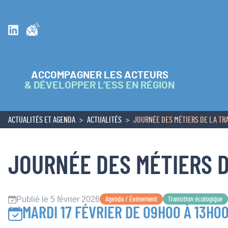
Inscrivez vous à la newsletter
Suivez nous sur Linkedin
ACCOMPAGNER LES ACTEURS
& DÉVELOPPER L’ESS EN RÉGION
ACTUALITÉS ET AGENDA
ACTUALITÉS
JOURNÉE DES MÉTIERS DE LA TR
ACCUEIL
JOURNÉE DES MÉTIERS D
Publié le 5 février 2026
Agenda / Événement
Transition écologique
MARDI 17 FÉVRIER DE 09H00 À 13H0