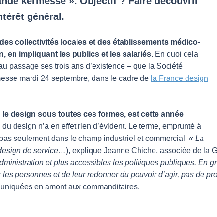
nde kermesse ». Objectif ? Faire découvrir
térêt général.
s collectivités locales et des établissements médico-
 en impliquant les publics et les salariés.
En quoi cela
 au passage ses trois ans d’existence – que la Société
rmesse mardi 24 septembre, dans le cadre de
la France design
 le design sous toutes ces formes, est cette année
s du design n’a en effet rien d’évident. Le terme, emprunté à
e pas seulement dans le champ industriel et commercial. «
La
, design de service…
), explique Jeanne Chiche, associée de la 
l’administration et plus accessibles les politiques publiques. En g
 les personnes et de leur redonner du pouvoir d’agir, pas de pro
ommuniquées en amont aux commanditaires.