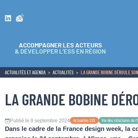
Inscrivez vous à la newsletter
Suivez nous sur Linkedin
ACCOMPAGNER LES ACTEURS
& DÉVELOPPER L’ESS EN RÉGION
ACTUALITÉS ET AGENDA
ACTUALITÉS
LA GRANDE BOBINE DÉROULE SON 
ACCUEIL
LA GRANDE BOBINE DÉRO
Publié le 9 septembre 2024
Actualités ESS
Vie des structures de l
Dans le cadre de la France design week, la 