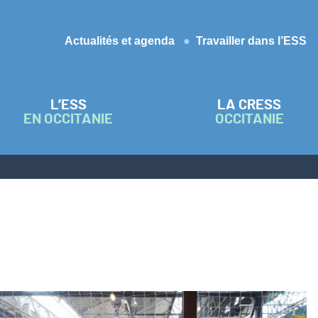
Actualités et agenda
Travailler dans l’ESS
L’ESS
LA CRESS
EN OCCITANIE
OCCITANIE