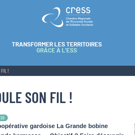
Retour à l'accueil
TRANSFORMER LES TERRITOIRES
GRÂCE À L’ESS
FIL !
ULE SON FIL !
’ESS
coopérative gardoise La Grande bobine