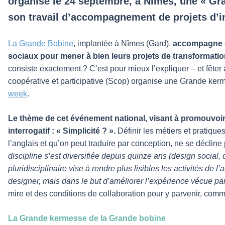
organise le 24 septembre, à Nîmes, une « Gra
son travail d’accompagnement de projets d’in
La Grande Bobine
, implantée à Nîmes (Gard),
accompagne de
sociaux pour mener à bien leurs projets de transformation,
consiste exactement ? C’est pour mieux l’expliquer – et fêter
coopérative et participative (Scop) organise une Grande ke
week
.
Le thème de cet événement national, visant à promouvoir
interrogatif : « Simplicité ? ».
Définir les métiers et pratique
l’anglais et qu’on peut traduire par conception, ne se déclin
discipline s’est diversifiée depuis quinze ans (design social
pluridisciplinaire vise à rendre plus lisibles les activités de 
designer, mais dans le but d’améliorer l’expérience vécue par
mire et des conditions de collaboration pour y parvenir, c
La Grande kermesse de la Grande bobine