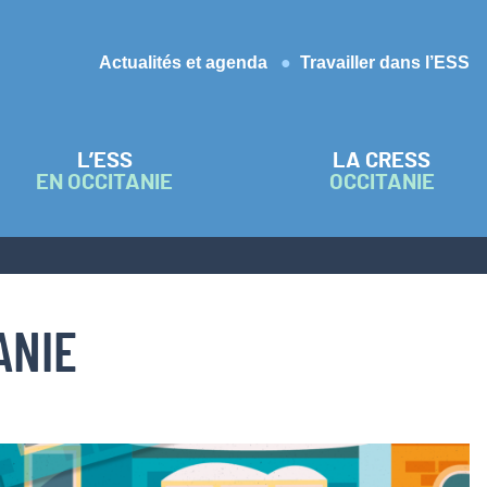
Actualités et agenda
Travailler dans l’ESS
L’ESS
LA CRESS
EN OCCITANIE
OCCITANIE
ANIE