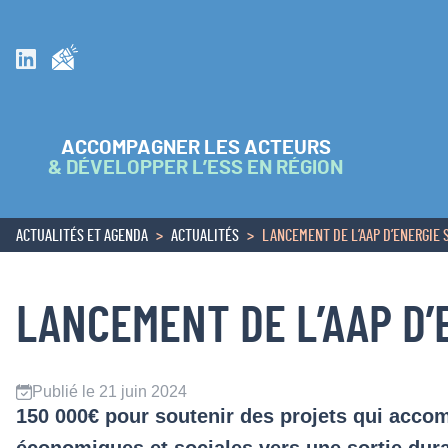
Inscrivez vous à la newsletter
Suivez nous sur Linkedin
ACCOMPAGNER LES ACTEURS
& DÉVELOPPER L’ESS EN RÉGION
ACTUALITÉS ET AGENDA
ACTUALITÉS
LANCEMENT DE L’AAP D’ENERGIE 
ACCUEIL
LANCEMENT DE L’AAP D’
Publié le 21 juin 2024
150 000€ pour soutenir des projets qui acco
économiques et sociales vers une sortie dura