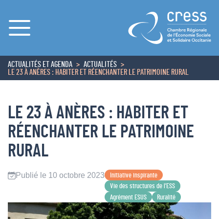
Menu
ACTUALITÉS ET AGENDA
ACTUALITÉS
ACCUEIL
LE 23 À ANÈRES : HABITER ET RÉENCHANTER LE PATRIMOINE RURAL
LE 23 À ANÈRES : HABITER ET
RÉENCHANTER LE PATRIMOINE
RURAL
Publié le 10 octobre 2023
Initiative inspirante
Vie des structures de l’ESS
Agrément ESUS
Ruralité