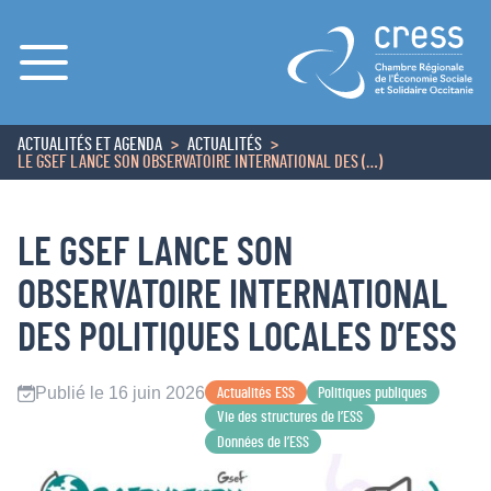
Menu
ACTUALITÉS ET AGENDA
ACTUALITÉS
ACCUEIL
LE GSEF LANCE SON OBSERVATOIRE INTERNATIONAL DES (…)
LE GSEF LANCE SON
OBSERVATOIRE INTERNATIONAL
DES POLITIQUES LOCALES D’ESS
Publié le 16 juin 2026
Actualités ESS
Politiques publiques
Vie des structures de l’ESS
Données de l’ESS