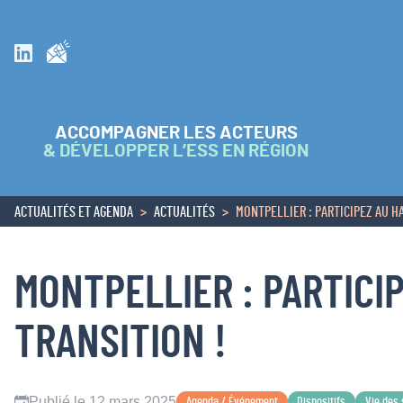
Inscrivez vous à la newsletter
Suivez nous sur Linkedin
ACCOMPAGNER LES ACTEURS
& DÉVELOPPER L’ESS EN RÉGION
ACTUALITÉS ET AGENDA
ACTUALITÉS
MONTPELLIER : PARTICIPEZ AU H
ACCUEIL
MONTPELLIER : PARTICI
TRANSITION !
Publié le 12 mars 2025
Agenda / Événement
Dispositifs
Vie des 