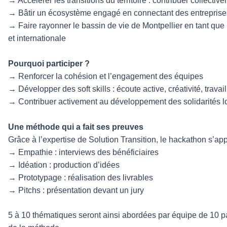
→ Accélérer les transitions du territoire : contribuer collecti
→ Bâtir un écosystème engagé en connectant des entreprises, 
→ Faire rayonner le bassin de vie de Montpellier en tant que h
et internationale
Pourquoi participer ?
→ Renforcer la cohésion et l’engagement des équipes
→ Développer des soft skills : écoute active, créativité, travail
→ Contribuer activement au développement des solidarités l
Une méthode qui a fait ses preuves
Grâce à l’expertise de Solution Transition, le hackathon s’app
→ Empathie : interviews des bénéficiaires
→ Idéation : production d’idées
→ Prototypage : réalisation des livrables
→ Pitchs : présentation devant un jury
5 à 10 thématiques seront ainsi abordées par équipe de 10 p