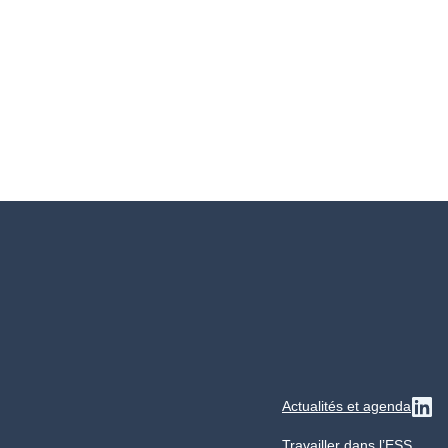
Actualités et agenda
Su
Travailler dans l’ESS