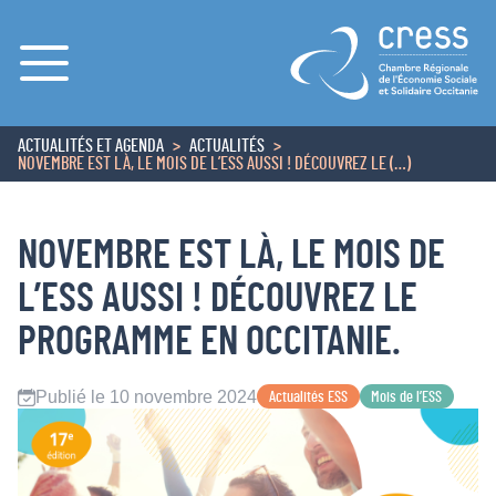
Menu
ACTUALITÉS ET AGENDA
ACTUALITÉS
ACCUEIL
NOVEMBRE EST LÀ, LE MOIS DE L’ESS AUSSI ! DÉCOUVREZ LE (…)
NOVEMBRE EST LÀ, LE MOIS DE
L’ESS AUSSI ! DÉCOUVREZ LE
PROGRAMME EN OCCITANIE.
Publié le 10 novembre 2024
Actualités ESS
Mois de l’ESS