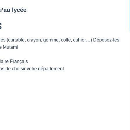
u’au lycée
S
isées (cartable, crayon, gomme, colle, cahier…) Déposez-les
ce Mutami
laire Français
as de choisir votre département