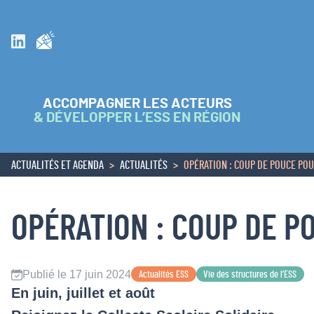
Inscrivez vous à la newsletter
Suivez nous sur Linkedin
ACCOMPAGNER LES ACTEURS
& DÉVELOPPER L’ESS EN RÉGION
ACTUALITÉS ET AGENDA
ACTUALITÉS
OPÉRATION : COUP DE POUCE PO
ACCUEIL
OPÉRATION : COUP DE P
Publié le 17 juin 2024
Actualités ESS
Vie des structures de l’ESS
En juin, juillet et août