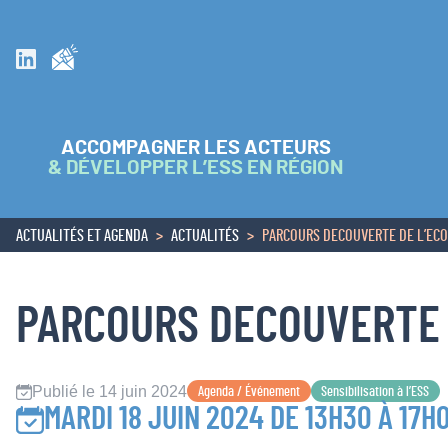
Inscrivez vous à la newsletter
Suivez nous sur Linkedin
ACCOMPAGNER LES ACTEURS
& DÉVELOPPER L’ESS EN RÉGION
ACTUALITÉS ET AGENDA
ACTUALITÉS
PARCOURS DECOUVERTE DE L’ECO
ACCUEIL
PARCOURS DECOUVERTE D
Publié le 14 juin 2024
Agenda / Événement
Sensibilisation à l’ESS
MARDI 18 JUIN 2024 DE 13H30 À 17H