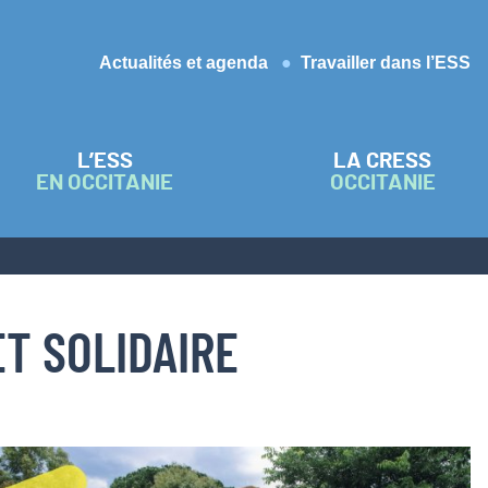
Actualités et agenda
Travailler dans l’ESS
L’ESS
LA CRESS
EN OCCITANIE
OCCITANIE
T SOLIDAIRE