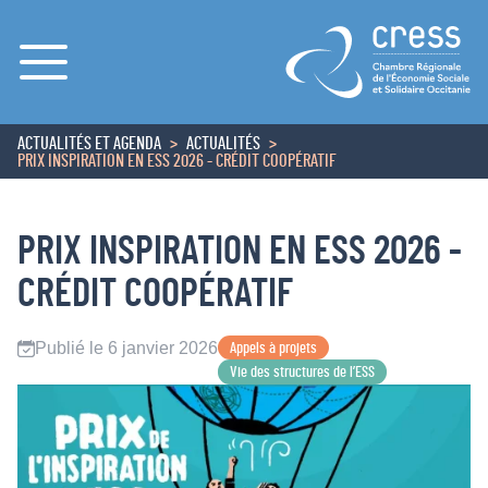
Menu
ACTUALITÉS ET AGENDA
ACTUALITÉS
ACCUEIL
PRIX INSPIRATION EN ESS 2026 - CRÉDIT COOPÉRATIF
PRIX INSPIRATION EN ESS 2026 -
CRÉDIT COOPÉRATIF
Publié le 6 janvier 2026
Appels à projets
Vie des structures de l’ESS