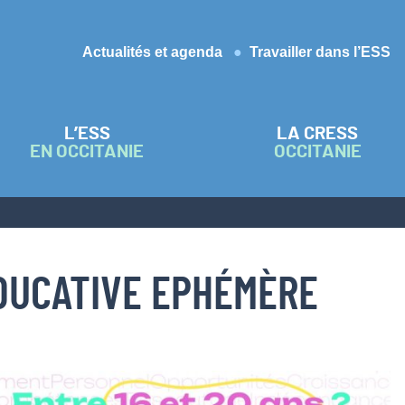
Actualités et agenda
Travailler dans l’ESS
L’ESS
LA CRESS
EN OCCITANIE
OCCITANIE
EDUCATIVE EPHÉMÈRE