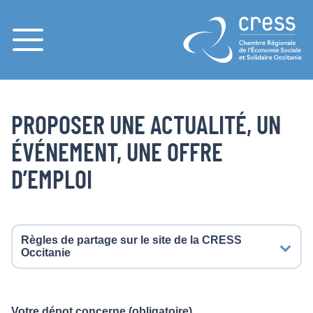
Menu
PAGES
ACCUEIL
PROPOSER UNE ACTUALITÉ, UN ÉVÉNEMENT, UNE OFFRE D’EMPLOI
PROPOSER UNE ACTUALITÉ, UN
ÉVÉNEMENT, UNE OFFRE
D’EMPLOI
Règles de partage sur le site de la CRESS
Occitanie
Votre dépot concerne
(obligatoire)