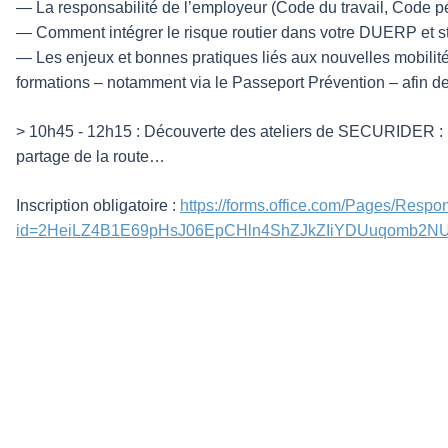
— La responsabilité de l’employeur (Code du travail, Code p
— Comment intégrer le risque routier dans votre DUERP et s
— Les enjeux et bonnes pratiques liés aux nouvelles mobilité
formations – notamment via le Passeport Prévention – afin de s
> 10h45 - 12h15 : Découverte des ateliers de SECURIDER : Dist
partage de la route…
Inscription obligatoire :
https://forms.office.com/Pages/Resp
id=2HeiLZ4B1E69pHsJ06EpCHln4ShZJkZIiYDUuqomb