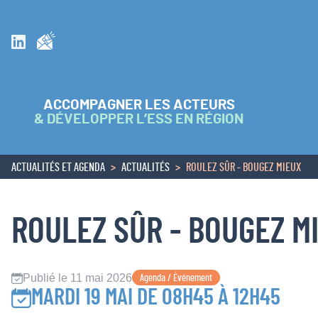
Inscrivez vous à la newsletter
Suivez nous sur Linkedin
ACCOMPAGNER LES ACTEURS
& DÉVELOPPER L’ESS EN RÉGION
ACTUALITÉS ET AGENDA
ACTUALITÉS
ROULEZ SÛR - BOUGEZ MIEUX
ACCUEIL
ROULEZ SÛR - BOUGEZ M
Publié le 11 mai 2026
Agenda / Événement
MARDI 19 MAI DE 08H45 À 12H45