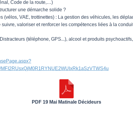
énal, Code de la route,…)
tructurer une démarche solide ?
s (vélos, VAE, trottinettes) : La gestion des véhicules, les dé
uivre, valoriser et renforcer les compétences liées à la conduite
racteurs (téléphone, GPS...), alcool et produits psychoactifs, Co
onsePage.aspx?
2NUMFI2RUsxQjM0R1RYNUE2WUIxRk1aSzVTWS4u
PDF 19 Mai Matinale Décideurs