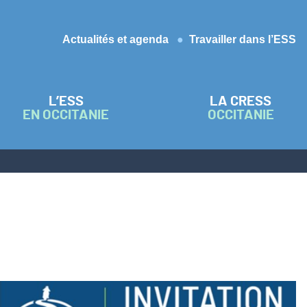
Actualités et agenda
Travailler dans l’ESS
L’ESS
LA CRESS
EN OCCITANIE
OCCITANIE