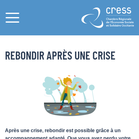
Menu
PAGES
ACCUEIL
REBONDIR APRÈS UNE CRISE
REBONDIR APRÈS UNE CRISE
Après une crise, rebondir est possible grâce à un
accompagnement adapté. Que vous ayez perdu votre