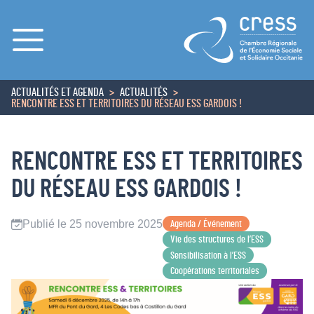
Menu
ACTUALITÉS ET AGENDA
ACTUALITÉS
ACCUEIL
RENCONTRE ESS ET TERRITOIRES DU RÉSEAU ESS GARDOIS !
RENCONTRE ESS ET TERRITOIRES
DU RÉSEAU ESS GARDOIS !
Publié le 25 novembre 2025
Agenda / Événement
Vie des structures de l’ESS
Sensibilisation à l’ESS
Coopérations territoriales