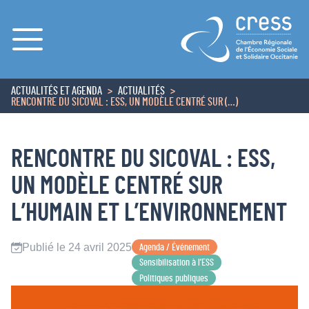
Menu
ACTUALITÉS ET AGENDA
ACTUALITÉS
ACCUEIL
RENCONTRE DU SICOVAL : ESS, UN MODÈLE CENTRÉ SUR (…)
RENCONTRE DU SICOVAL : ESS,
UN MODÈLE CENTRÉ SUR
L’HUMAIN ET L’ENVIRONNEMENT
Publié le 24 avril 2025
Agenda / Événement
Sensibilisation à l’ESS
Politiques publiques