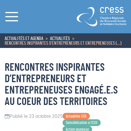
Menu
ACTUALITÉS ET AGENDA
ACTUALITÉS
ACCUEIL
RENCONTRES INSPIRANTES D’ENTREPRENEURS ET ENTREPRENEUSES (…)
RENCONTRES INSPIRANTES
D’ENTREPRENEURS ET
ENTREPRENEUSES ENGAGÉ.E.S
AU COEUR DES TERRITOIRES
Publié le 23 octobre 2025
Actualités ESS
Sensibilisation à l’ESS
Action jeunesse