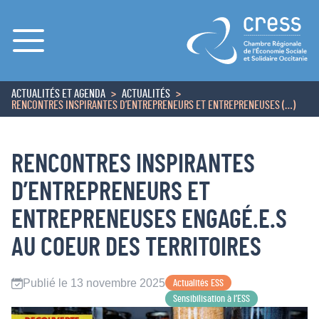
Menu
ACTUALITÉS ET AGENDA
ACTUALITÉS
ACCUEIL
RENCONTRES INSPIRANTES D’ENTREPRENEURS ET ENTREPRENEUSES (…)
RENCONTRES INSPIRANTES
D’ENTREPRENEURS ET
ENTREPRENEUSES ENGAGÉ.E.S
AU COEUR DES TERRITOIRES
Publié le 13 novembre 2025
Actualités ESS
Sensibilisation à l’ESS