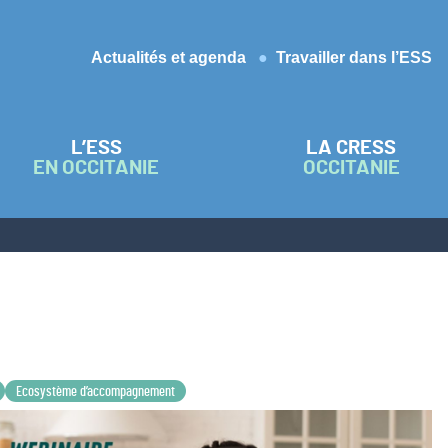
Actualités et agenda
Travailler dans l’ESS
L’ESS
LA CRESS
EN OCCITANIE
OCCITANIE
Ecosystème d’accompagnement