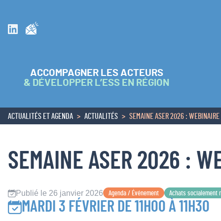
Inscrivez vous à la newsletter
Suivez nous sur Linkedin
ACCOMPAGNER LES ACTEURS
& DÉVELOPPER L’ESS EN RÉGION
ACTUALITÉS ET AGENDA
ACTUALITÉS
SEMAINE ASER 2026 : WEBINAIRE
ACCUEIL
SEMAINE ASER 2026 : W
Publié le 26 janvier 2026
Agenda / Événement
Achats socialement 
MARDI 3 FÉVRIER DE 11H00 À 11H30